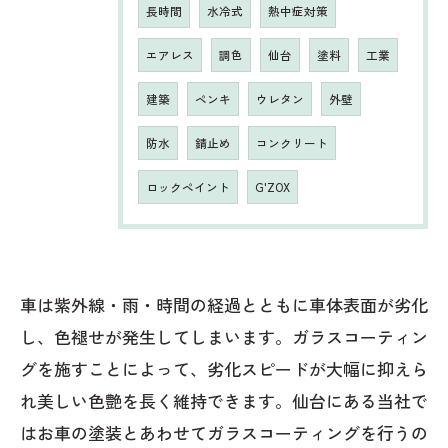
長時間
水冷式
熱中症対策
エアレス
調色
仙台
塗料
工業
建築
ペンキ
ウレタン
外壁
防水
錆止め
コンクリート
ロックペイント
G'ZOX
車は紫外線・雨・時間の経過とともに車体表面が劣化
し、色褪せが発生してしまいます。ガラスコーティン
グを施すことによって、劣化スピードが大幅に抑えら
れ美しい色艶を長く維持できます。仙台にある当社で
はお車の塗装とあわせてガラスコーティングを行うの